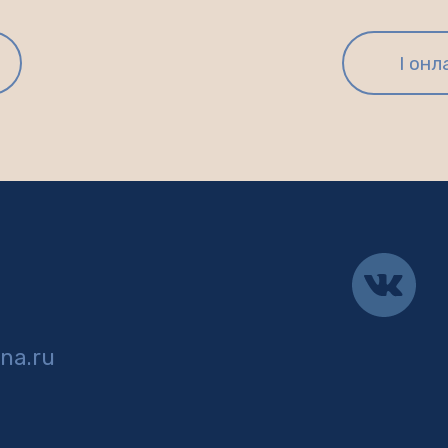
I он
na.ru