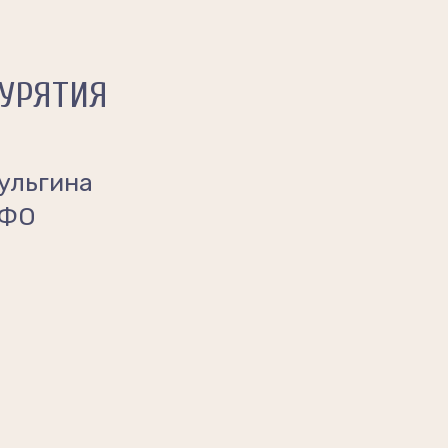
БУРЯТИЯ
ульгина
СФО