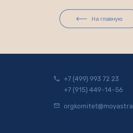
На главную
+7 (499) 993 72 23
+7 (915) 449-14-56
orgkomitet@moyastra