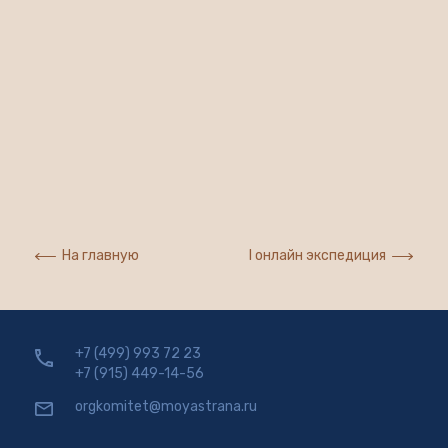
На главную
I онлайн экспедиция
+7 (499) 993 72 23
+7 (915) 449-14-56
orgkomitet@moyastrana.ru