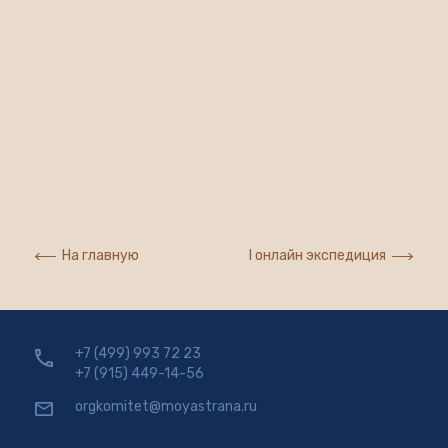
На главную
I онлайн экспедиция
+7 (499) 993 72 23
+7 (915) 449-14-56
orgkomitet@moyastrana.ru