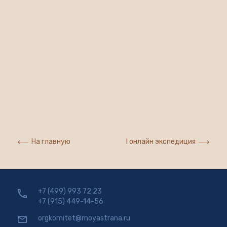
На главную
I онлайн экспедиция
+7 (499) 993 72 23
+7 (915) 449-14-56
orgkomitet@moyastrana.ru